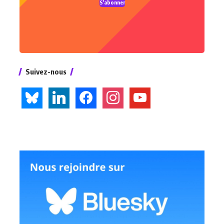
S'abonner
Suivez-nous
bluesky
linkedin
facebook
instagram
youtube