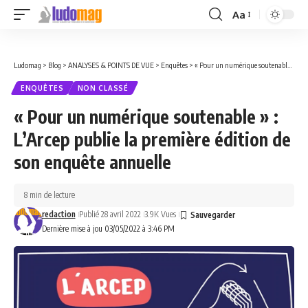
Aa
Font
Resizer
Ludomag
>
Blog
>
ANALYSES & POINTS DE VUE
>
Enquêtes
>
« Pour un numérique soutenable » : L’Arcep publie la première édition de son enquête annuelle
ENQUÊTES
NON CLASSÉ
« Pour un numérique soutenable » :
L’Arcep publie la première édition de
son enquête annuelle
8 min de lecture
redaction
Publié 28 avril 2022
3.9K Vues
Dernière mise à jou 03/05/2022 à 3:46 PM