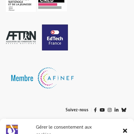
Suivez-nous
© 2023 ludomag.com édité et géré par WOOMEET SAS, powered by
Gérer le consentement aux
Wordpress.