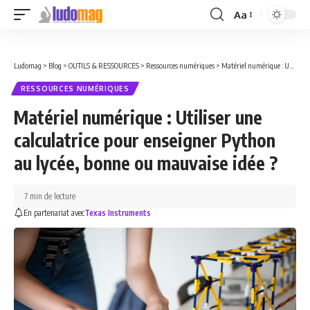
Aa
Font
Resizer
Ludomag
>
Blog
>
OUTILS & RESSOURCES
>
Ressources numériques
>
Matériel numérique : Utiliser une calculatrice pour enseigner Python au lycée, bonne ou mauvaise idée ?
RESSOURCES NUMÉRIQUES
Matériel numérique : Utiliser une
calculatrice pour enseigner Python
au lycée, bonne ou mauvaise idée ?
7 min de lecture
En partenariat avec
Texas Instruments