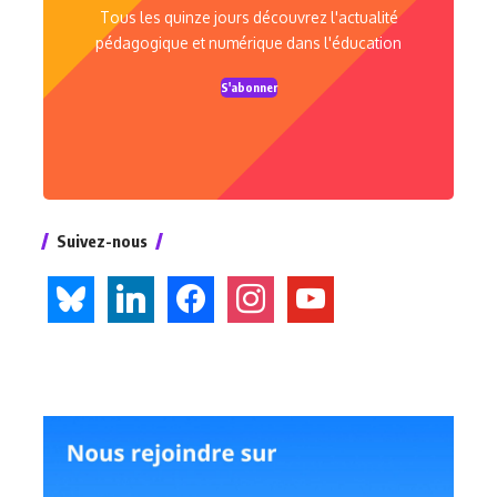
Tous les quinze jours découvrez l'actualité
pédagogique et numérique dans l'éducation
S'abonner
Suivez-nous
bluesky
linkedin
facebook
instagram
youtube