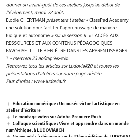
donner un avant-goût de ces ateliers jusqu’au début de
l’évènement, mardi 22 août.
Elodie GHERTMAN
présentera l’atelier «
ClassPad Academy :
une solution pour faciliter l’apprentissage de manière
ludique et autonome
» sur la session II «
L’ACCÈS AUX
RESSOURCES ET AUX CONTENUS PÉDAGOGIQUES
FAVORISE-T-IL LE BIEN-ÊTRE DANS LES APPRENTISSAGES
?
» mercredi 23 août
après-midi.
Retrouvez tous les articles sur Ludovia#20 et toutes les
présentations d’ateliers sur
notre page dédiée
.
Plus d’infos :
www.ludovia.fr
Education numérique : Un musée virtuel artistique en
atelier d’écriture
Le montage vidéo sur Adobe Premiere Rush
Colloque scientifique : Vivre et apprendre dans un monde
num’éthique, à LUDOVIA#CH
Nouveautés à découvrir sur la 22ème édition de LUDOVIA !