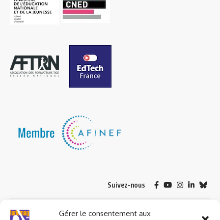
Suivez-nous
© 2023 ludomag.com édité et géré par WOOMEET SAS, powered by
Gérer le consentement aux