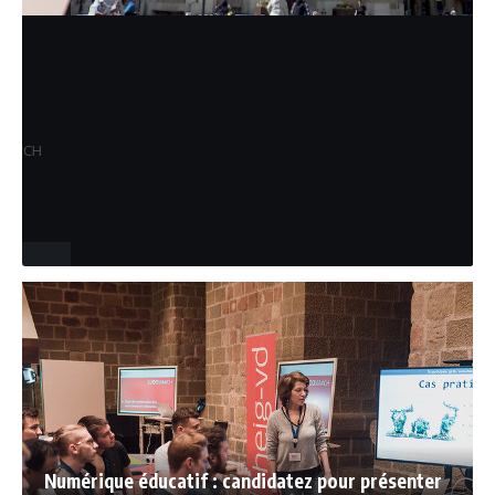
SUISSE
UNIVERSITÉ DE PRINTEMPS
Évènement : LUDOVIA#CH, 4ème
édition à Yverdon-les-Bains dans le
canton de Vaud !
L'Université de printemps de LUDOVIA#CH a rempli ses
objectifs et a atteint près de 250 participants comme en 2019,
la…
Aurélie Julien
26 avril 2022
Numérique éducatif : candidatez pour présenter