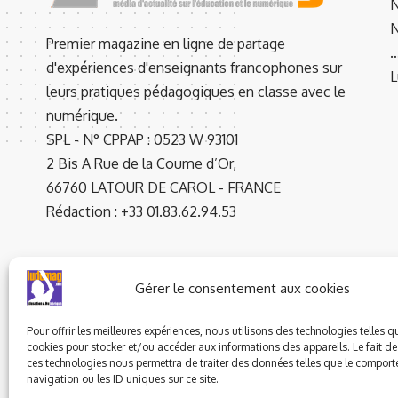
N
N
Premier magazine en ligne de partage
d'expériences d'enseignants francophones sur
L
leurs pratiques pédagogiques en classe avec le
numérique.
SPL - N° CPPAP : 0523 W 93101
2 Bis A Rue de la Coume d’Or,
66760 LATOUR DE CAROL - FRANCE
Rédaction : +33 01.83.62.94.53
Gérer le consentement aux cookies
Pour offrir les meilleures expériences, nous utilisons des technologies telles q
cookies pour stocker et/ou accéder aux informations des appareils. Le fait de
ces technologies nous permettra de traiter des données telles que le compor
© 2023 ludomag.com édité et géré par WOOMEET SAS, powered 
navigation ou les ID uniques sur ce site.