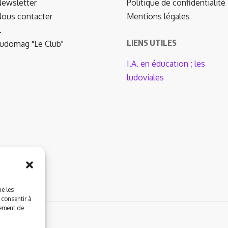
ewsletter
Politique de confidentialité
ous contacter
Mentions légales
…
LIENS UTILES
udomag "Le Club"
I.A. en éducation ; les
ludoviales
ue les
 consentir à
tement de
by Wordpress.