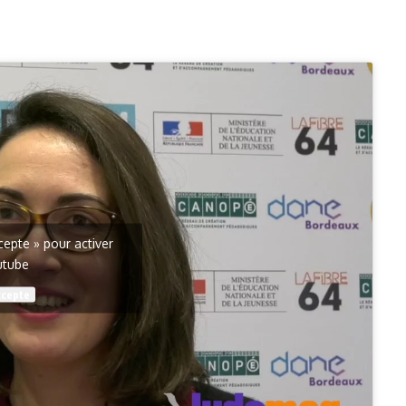
ccepte » pour activer
utube
ccepte