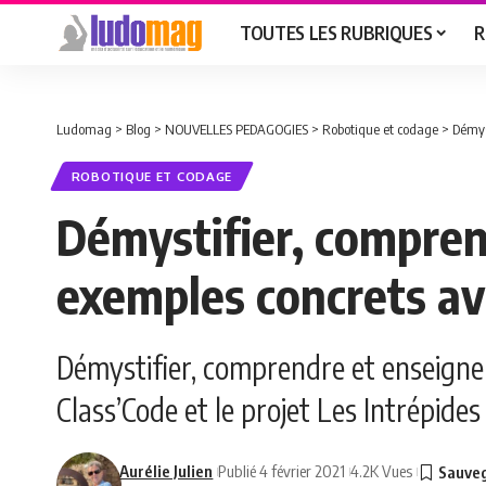
TOUTES LES RUBRIQUES
R
Ludomag
>
Blog
>
NOUVELLES PEDAGOGIES
>
Robotique et codage
>
Démyst
ROBOTIQUE ET CODAGE
Démystifier, comprendr
exemples concrets ave
Démystifier, comprendre et enseigner l
Class’Code et le projet Les Intrépides
Aurélie Julien
Publié 4 février 2021
4.2K Vues