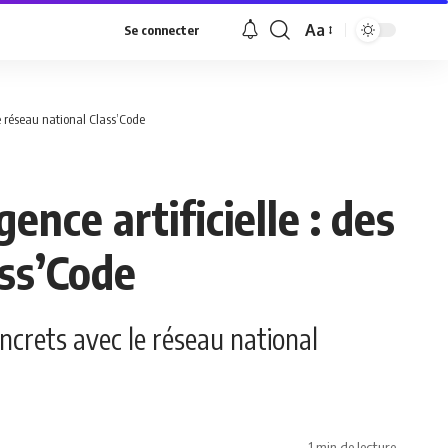
Aa
Se connecter
Font
Resizer
le réseau national Class’Code
ence artificielle : des
ass’Code
oncrets avec le réseau national
1 min de lecture