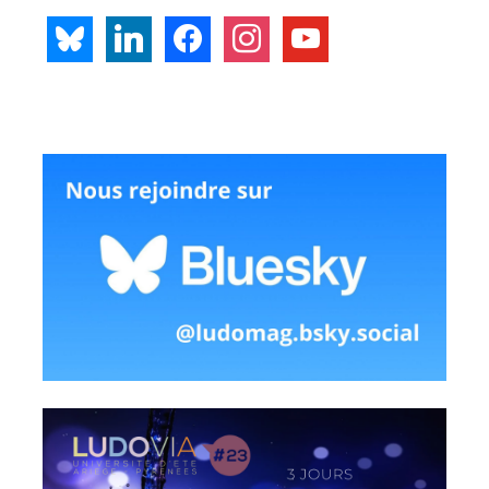
bluesky
linkedin
facebook
instagram
youtube