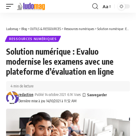
Aa
Font
Resizer
Ludomag
>
Blog
>
OUTILS & RESSOURCES
>
Ressources numériques
>
Solution numérique : Evaluo modernise les examens avec une plateforme d’évaluation en ligne
RESSOURCES NUMÉRIQUES
Solution numérique : Evaluo
modernise les examens avec une
plateforme d’évaluation en ligne
4 min de lecture
redaction
Publié 14 octobre 2021
6.1K Vues
Dernière mise à jou 14/10/2021 à 11:52 AM