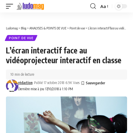
Aa
Font
Resizer
Ludomag
>
Blog
>
ANALYSES & POINTS DE VUE
>
Point de vue
>
L’écran interactif face au vidéoprojecteur interactif en classe
POINT DE VUE
L’écran interactif face au
vidéoprojecteur interactif en classe
10 min de lecture
rédaction
Publié 17 octobre 2018
6.9K Vues
Dernière mise à jou 17/10/2018 à 1:10 PM