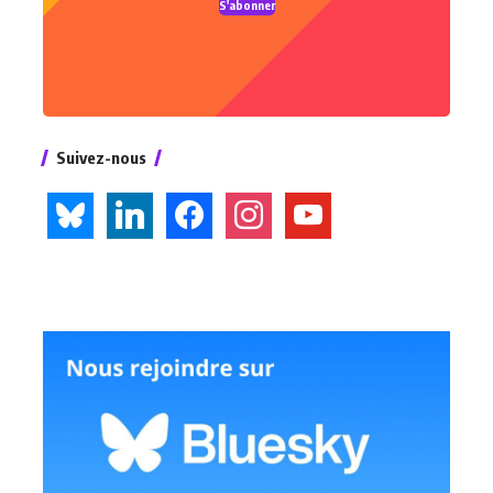
S'abonner
Suivez-nous
bluesky
linkedin
facebook
instagram
youtube