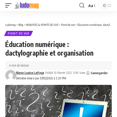
Aa
Font
Resizer
Ludomag
>
Blog
>
ANALYSES & POINTS DE VUE
>
Point de vue
>
Éducation numérique : dactylographie et organisation
POINT DE VUE
Éducation numérique :
dactylographie et organisation
4 min de lecture
Ninon Louise LePage
Publié 10 février 2022
3.9K Vues
Dernière mise à jou 07/02/2022 à 2:20 PM