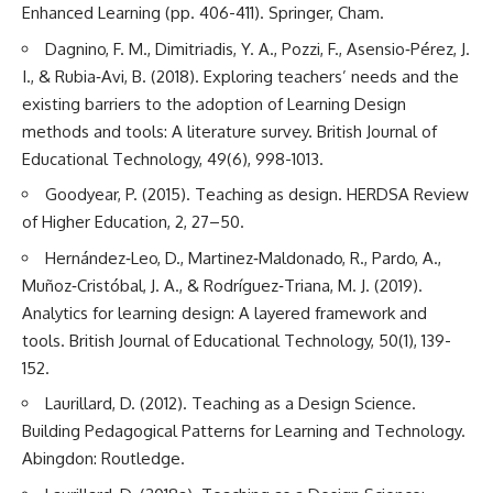
Enhanced Learning (pp. 406-411). Springer, Cham.
Dagnino, F. M., Dimitriadis, Y. A., Pozzi, F., Asensio‐Pérez, J.
I., & Rubia‐Avi, B. (2018). Exploring teachers’ needs and the
existing barriers to the adoption of Learning Design
methods and tools: A literature survey. British Journal of
Educational Technology, 49(6), 998-1013.
Goodyear, P. (2015). Teaching as design. HERDSA Review
of Higher Education, 2, 27–50.
Hernández‐Leo, D., Martinez‐Maldonado, R., Pardo, A.,
Muñoz‐Cristóbal, J. A., & Rodríguez‐Triana, M. J. (2019).
Analytics for learning design: A layered framework and
tools. British Journal of Educational Technology, 50(1), 139-
152.
Laurillard, D. (2012). Teaching as a Design Science.
Building Pedagogical Patterns for Learning and Technology.
Abingdon: Routledge.