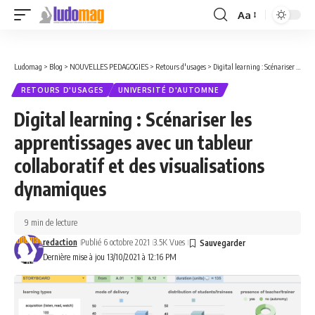
Aa
Font
Resizer
Ludomag
>
Blog
>
NOUVELLES PEDAGOGIES
>
Retours d'usages
>
Digital learning : Scénariser les apprentissages avec un tableur collaboratif et des visualisations dynamiques
RETOURS D'USAGES
UNIVERSITÉ D'AUTOMNE
Digital learning : Scénariser les
apprentissages avec un tableur
collaboratif et des visualisations
dynamiques
9 min de lecture
redaction
Publié 6 octobre 2021
3.5K Vues
Dernière mise à jou 13/10/2021 à 12:16 PM