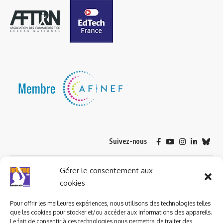
Suivez-nous
© 2023 ludomag.com édité et géré par WOOMEET SAS, powered by
Gérer le consentement aux
Wordpress.
cookies
Pour offrir les meilleures expériences, nous utilisons des technologies telles
que les cookies pour stocker et/ou accéder aux informations des appareils.
Le fait de consentir à ces technologies nous permettra de traiter des