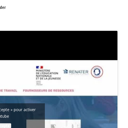
ccepte » pour activer
utube
ccepte