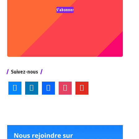
S'abonner
Suivez-nous
bluesky
linkedin
facebook
instagram
youtube