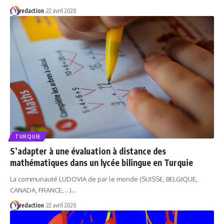
redaction
22 avril 2020
TURQUIE
S’adapter à une évaluation à distance des
mathématiques dans un lycée bilingue en Turquie
La communauté LUDOVIA de par le monde (SUISSE, BELGIQUE,
CANADA, FRANCE, ...)…
redaction
22 avril 2020