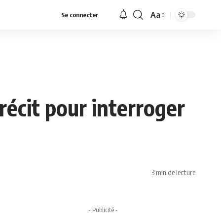
Aa
Se connecter
Font
Resizer
 récit pour interroger
3 min de lecture
- Publicité -