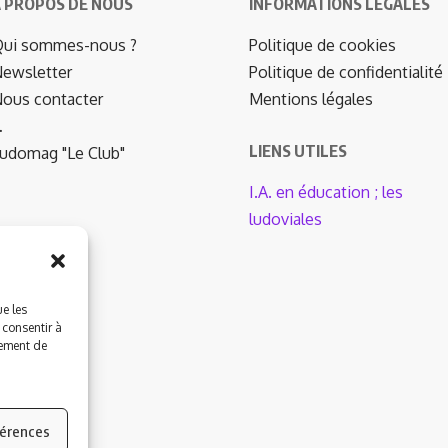
 PROPOS DE NOUS
INFORMATIONS LÉGALES
ui sommes-nous ?
Politique de cookies
ewsletter
Politique de confidentialité
ous contacter
Mentions légales
…
LIENS UTILES
udomag "Le Club"
I.A. en éducation ; les
ludoviales
ue les
 consentir à
tement de
férences