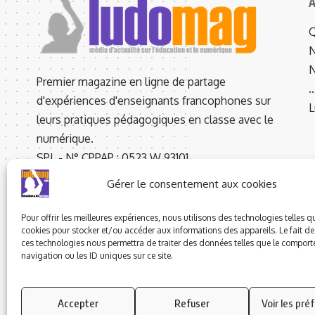
A
Q
N
N
Premier magazine en ligne de partage
d'expériences d'enseignants francophones sur
L
leurs pratiques pédagogiques en classe avec le
numérique.
SPL - N° CPPAP : 0523 W 93101
2 Bis A Rue de la Coume d’Or,
Gérer le consentement aux cookies
66760 LATOUR DE CAROL - FRANCE
Rédaction : +33 01.83.62.94.53
Pour offrir les meilleures expériences, nous utilisons des technologies telles q
cookies pour stocker et/ou accéder aux informations des appareils. Le fait de
ces technologies nous permettra de traiter des données telles que le compor
navigation ou les ID uniques sur ce site.
Accepter
Refuser
Voir les pré