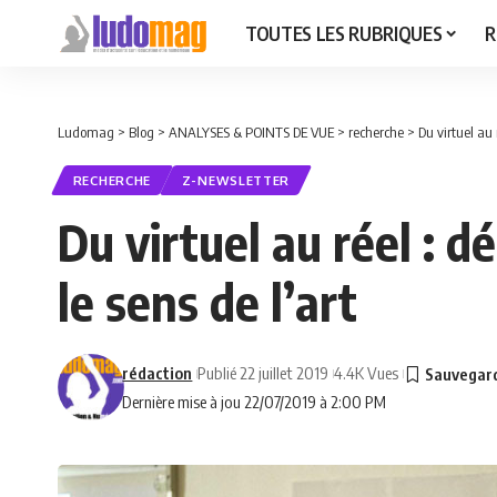
TOUTES LES RUBRIQUES
R
Ludomag
>
Blog
>
ANALYSES & POINTS DE VUE
>
recherche
>
Du virtuel au 
RECHERCHE
Z-NEWSLETTER
Du virtuel au réel : d
le sens de l’art
rédaction
Publié 22 juillet 2019
4.4K Vues
Dernière mise à jou 22/07/2019 à 2:00 PM