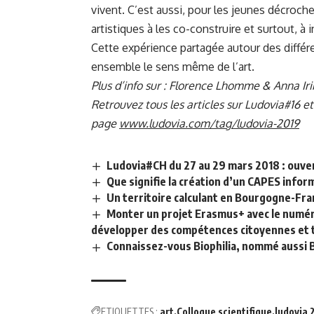
vivent. C’est aussi, pour les jeunes décroch
artistiques à les co-construire et surtout, à 
Cette expérience partagée autour des différ
ensemble le sens même de l’art.
Plus d’info sur :
Florence Lhomme
&
Anna Ir
Retrouvez tous les articles sur Ludovia#16 et
page
www.ludovia.com/tag/ludovia-2019
Ludovia#CH du 27 au 29 mars 2018 : ouver
Que signifie la création d’un CAPES infor
Un territoire calculant en Bourgogne-Fra
Monter un projet Erasmus+ avec le numér
développer des compétences citoyennes et 
Connaissez-vous Biophilia, nommé aussi 
ETIQUETTES :
art
Colloque scientifique
ludovia 